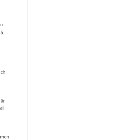
en
eå
.
och
bär
all
ommen