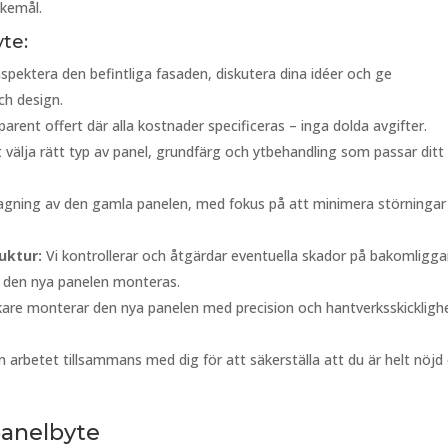
skemål.
yte:
nspektera den befintliga fasaden, diskutera dina idéer och ge
ch design.
arent offert där alla kostnader specificeras – inga dolda avgifter.
tt välja rätt typ av panel, grundfärg och ytbehandling som passar ditt
gning av den gamla panelen, med fokus på att minimera störningar
uktur:
Vi kontrollerar och åtgärdar eventuella skador på bakomligg
an den nya panelen monteras.
kare monterar den nya panelen med precision och hantverksskickligh
.
 arbetet tillsammans med dig för att säkerställa att du är helt nöjd
 panelbyte