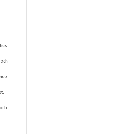
 hus
 och
ande
et,
 och