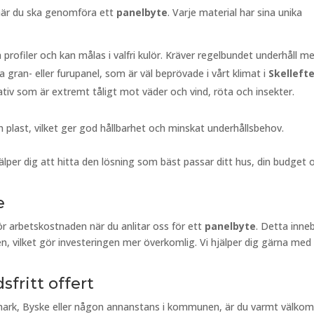
n när du ska genomföra ett
panelbyte
. Varje material har sina unika
 profiler och kan målas i valfri kulör. Kräver regelbundet underhåll m
 gran- eller furupanel, som är väl beprövade i vårt klimat i
Skelleft
nativ som är extremt tåligt mot väder och vind, röta och insekter.
h plast, vilket ger god hållbarhet och minskat underhållsbehov.
älper dig att hitta den lösning som bäst passar ditt hus, din budget 
e
ör arbetskostnaden när du anlitar oss för ett
panelbyte
. Detta inne
n, vilket gör investeringen mer överkomlig. Vi hjälper dig gärna med 
sfritt offert
smark, Byske eller någon annanstans i kommunen, är du varmt välk