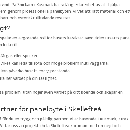
vind. På Snickarn i Kusmark har vi lång erfarenhet av att hjälpa
 hem genom professionella panelbyten. Vi vet att rätt material och et
art och estetiskt tilltalande resultat.
igt?
 spelar en avgörande roll för husets karaktär. Med tiden utsätts pane
 leda till:
ärgas eller spricker.
vilket kan leda till röta och mögelproblem inuti väggarna.
 kan påverka husets energiprestanda.
dra ner värdet på din fastighet.
sa problem, utan höjer även värdet på ditt boende och skapar en
rtner för panelbyte i Skellefteå
å får du en trygg och pålitlig partner. Vi är baserade i Kusmark, strax
 Vi tar oss an projekt i hela Skellefteå kommun med omnejd och