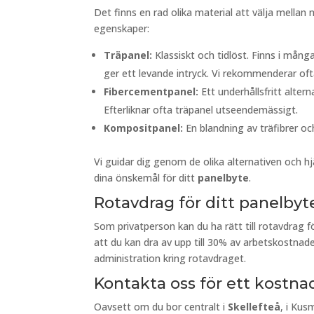
Det finns en rad olika material att välja mella
egenskaper:
Träpanel:
Klassiskt och tidlöst. Finns i många
ger ett levande intryck. Vi rekommenderar ofta
Fibercementpanel:
Ett underhållsfritt alter
Efterliknar ofta träpanel utseendemässigt.
Kompositpanel:
En blandning av träfibrer oc
Vi guidar dig genom de olika alternativen och hj
dina önskemål för ditt
panelbyte
.
Rotavdrag för ditt panelbyt
Som privatperson kan du ha rätt till rotavdrag f
att du kan dra av upp till 30% av arbetskostnade
administration kring rotavdraget.
Kontakta oss för ett kostnad
Oavsett om du bor centralt i
Skellefteå
, i Ku