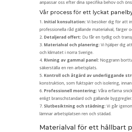
anpassar oss efter dina specifika behov och ön
Vår process för ett lyckat panelb
Initial konsultation:
Vi besöker dig för att i
professionella råd gällande materialval, färger o
Detaljerad offert:
Du får en tydlig och transp
Materialval och planering:
Vi hjälper dig a
och klimatet i norra Sverige.
Rivning av gammal panel:
Noggrann bortta
säkerställa en ren arbetsplats.
Kontroll och åtgärd av underliggande str
konstruktion, som fuktspärr och isolering, inn
Professionell montering:
Våra erfarna snic
enligt branschstandard och gällande byggregler
Slutbesiktning och städning:
Vi går igenom
lämnar arbetsplatsen ren och städad.
Materialval för ett hållbart