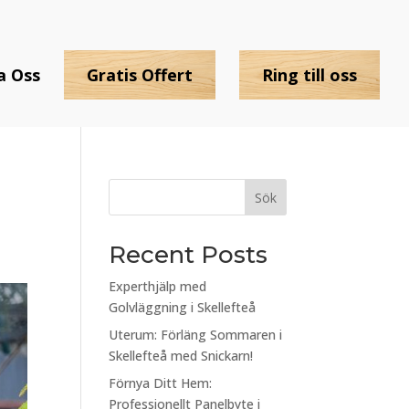
a Oss
Gratis Offert
Ring till oss
Sök
Recent Posts
Experthjälp med
Golvläggning i Skellefteå
Uterum: Förläng Sommaren i
Skellefteå med Snickarn!
Förnya Ditt Hem:
Professionellt Panelbyte i