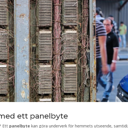
v med ett panelbyte
? Ett
panelbyte
kan göra underverk för hemmets utseende, samtidi