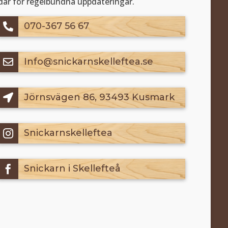
där för regelbundna uppdateringar.
070-367 56 67

Info@snickarnskelleftea.se

Jörnsvägen 86, 93493 Kusmark

Snickarnskelleftea

Snickarn i Skellefteå
