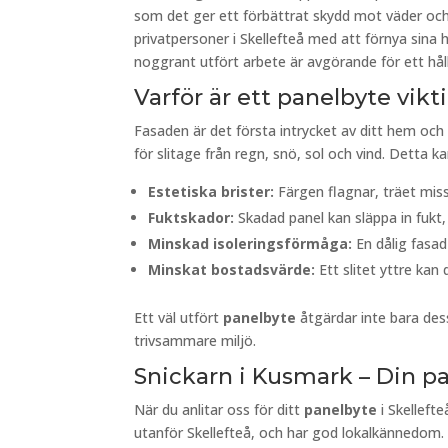
som det ger ett förbättrat skydd mot väder och 
privatpersoner i Skellefteå med att förnya sina
noggrant utfört arbete är avgörande för ett hållb
Varför är ett panelbyte vikt
Fasaden är det första intrycket av ditt hem och
för slitage från regn, snö, sol och vind. Detta kan
Estetiska brister:
Färgen flagnar, träet missf
Fuktskador:
Skadad panel kan släppa in fukt, 
Minskad isoleringsförmåga:
En dålig fasad
Minskat bostadsvärde:
Ett slitet yttre kan 
Ett väl utfört
panelbyte
åtgärdar inte bara des
trivsammare miljö.
Snickarn i Kusmark – Din pa
När du anlitar oss för ditt
panelbyte
i Skellefte
utanför Skellefteå, och har god lokalkännedom.