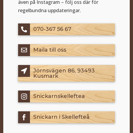
även på Instagram – följ oss där för
regelbundna uppdateringar.
070-367 56 67

Maila till oss

Jörnsvägen 86, 93493

Kusmark
Snickarnskelleftea

Snickarn i Skellefteå
